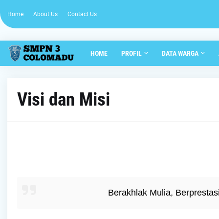
Home
About Us
Contact Us
HOME
PROFIL
DATA WARGA
Visi dan Misi
Berakhlak Mulia, Berpresta