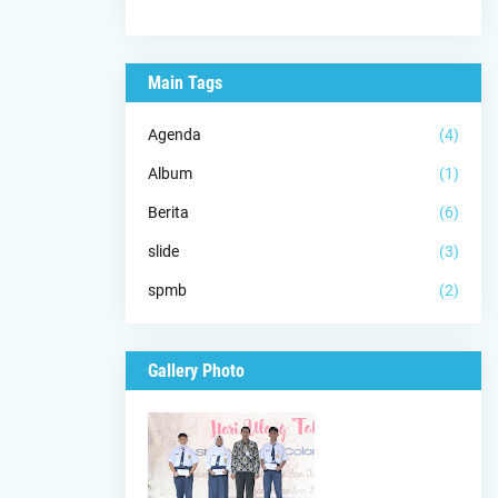
Main Tags
Agenda
(4)
Album
(1)
Berita
(6)
slide
(3)
spmb
(2)
Gallery Photo