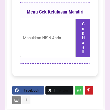
Menu Cek Kelulusan Mandiri
C
e
k
H
a
s
il
Facebook
Twitter