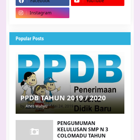
Facebook
YouTube
Instagram
Popular Posts
PPDB TAHUN 2019 / 2020
by
Anes Wahyu
-
Mei 24, 2019
PENGUMUMAN
KELULUSAN SMP N 3
COLOMADU TAHUN